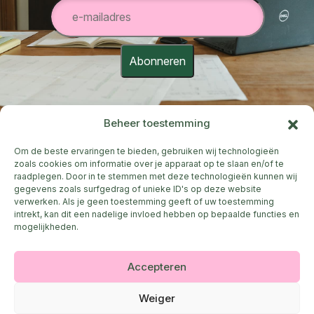
Abonneren
Beheer toestemming
Om de beste ervaringen te bieden, gebruiken wij technologieën
2026 © Mr Company
zoals cookies om informatie over je apparaat op te slaan en/of te
Privacyverklaring
•
Cookiebeleid & voorkeuren
raadplegen. Door in te stemmen met deze technologieën kunnen wij
gegevens zoals surfgedrag of unieke ID's op deze website
Jan Broeckaertlaan 2
verwerken. Als je geen toestemming geeft of uw toestemming
9230 Wetteren
intrekt, kan dit een nadelige invloed hebben op bepaalde functies en
mogelijkheden.
BE0505.874.103
Kom, we zetten een koffie klaar en zien wel waar het
Accepteren
gesprek ons brengt.
Stuur me een
Whatsapp
Weiger
Mail me:
president@meneercompany.be