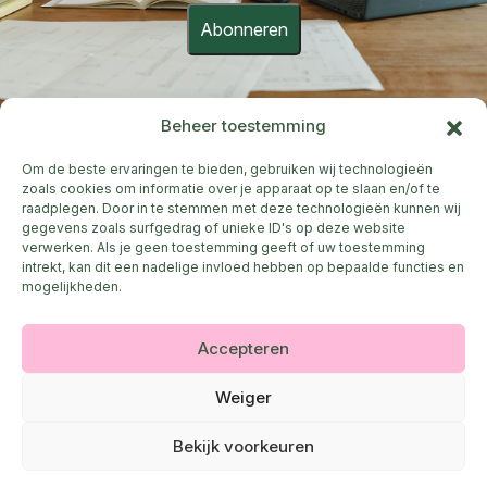
Abonneren
Beheer toestemming
Om de beste ervaringen te bieden, gebruiken wij technologieën
2026 © Mr Company
zoals cookies om informatie over je apparaat op te slaan en/of te
Privacyverklaring
•
Cookiebeleid & voorkeuren
raadplegen. Door in te stemmen met deze technologieën kunnen wij
gegevens zoals surfgedrag of unieke ID's op deze website
Jan Broeckaertlaan 2
verwerken. Als je geen toestemming geeft of uw toestemming
9230 Wetteren
intrekt, kan dit een nadelige invloed hebben op bepaalde functies en
mogelijkheden.
BE0505.874.103
Kom, we zetten een koffie klaar en zien wel waar het
Accepteren
gesprek ons brengt.
Stuur me een
Whatsapp
Weiger
Mail me:
president@meneercompany.be
Maak een afspraak:
Calendly
Bekijk voorkeuren